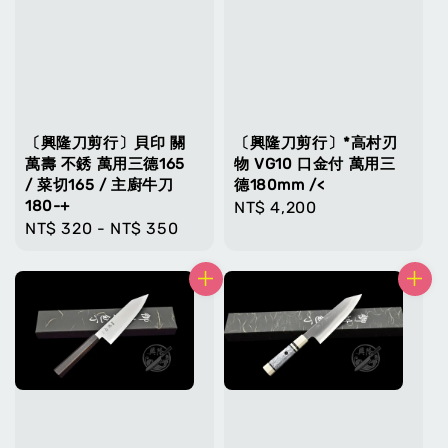
〔興隆刀剪行〕貝印 關
〔興隆刀剪行〕*高村刃
萬壽 不銹 萬用三德165
物 VG10 口金付 萬用三
/ 菜切165 / 主廚牛刀
德180mm /<
180-+
Regular
NT$ 4,200
Regular
NT$ 320
-
NT$ 350
price
price