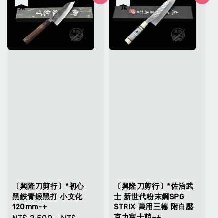
〔興隆刀剪行〕*初心
〔興隆刀剪行〕*佐治武
黑鉄青鍛黑打 小文化
士 新世代粉末鋼SPG
120mm-+
STRIX 萬用三德 附白壓
克力富士鞘~+
Regular
NT$ 2,500
-
NT$