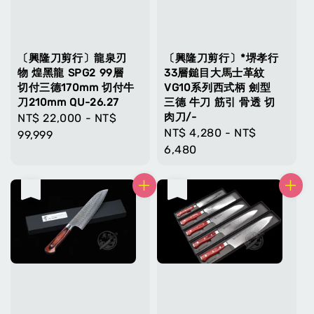
〔興隆刀剪行〕龍泉刃
〔興隆刀剪行〕*堺孝行
物 煌黑龍 SPG2 99層
33層鎚目大馬士革紋
切付三德170mm 切付牛
VG10系列西式柄 劍型
刀210mm QU-26.27
三德 牛刀 筋引 骨透 切
肉刀/-
Regular
NT$ 22,000
-
NT$
Regular
NT$ 4,280
-
NT$
price
99,999
price
6,480
售完
售完