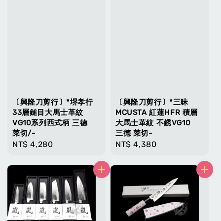
〔興隆刀剪行〕*堺孝行
〔興隆刀剪行〕*三昧
33層鎚目大馬士革紋
MCUSTA 紅蓮HFR 積層
VG10系列西式柄 三德
大馬士革紋 不銹VG10
菜切/-
三德 菜切-
Regular
NT$ 4,280
Regular
NT$ 4,380
price
price