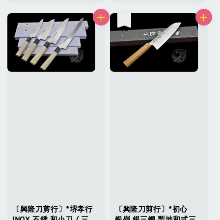
售完
〔興隆刀剪行〕*堺孝行
〔興隆刀剪行〕*初心
INOX 不銹 和小刀 / 三
銀嶺 銀三鋼 梨地和式三