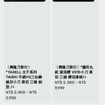
〔興隆刀剪行〕
〔興隆刀剪行〕*藤田丸
*YAXELL 太子系列
鉅 源流櫻 VG10小刀 菜
TAISHI 不銹VG三合鋼
切 三德 櫻花漆柄/<
鎚目小刀 菜切 三德 劍
Regular
NT$ 5,380
-
NT$
型 /<
price
9,999
Regular
NT$ 2,400
-
NT$
price
2,900