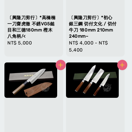
〔興隆刀剪行〕*高橋楠
〔興隆刀剪行〕*初心
一刀齋虎徹 不銹VG5鎚
銀三鋼 切付文化 / 切付
目和三德180mm 樫木
牛刀 180mm 210mm
八角柄/<
240mm~
Regular
NT$ 5,000
Regular
NT$ 4,000
-
NT$
price
price
5,400