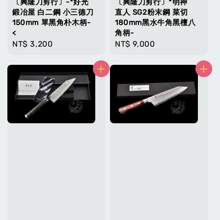
〔興隆刀剪行〕-*好光
〔興隆刀剪行〕*明神
鍛冶屋 白二鋼 小三德刀
直人 SG2粉末鋼 菜切
150mm 單黑角朴木柄-
180mm黑水牛角黑檀八
<
角柄-
Regular
NT$ 3,200
Regular
NT$ 9,000
price
price