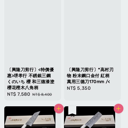
〔興隆刀剪行〕<特價優
〔興隆刀剪行〕*高村刃
惠>堺孝行 不銹銀三鋼
物 粉末鋼口金付 紅柄
くのいち 櫻 和三德漆塗
萬用三德刀170mm /<
櫻花樫木八角柄
Regular
NT$ 5,350
Sale
NT$ 7,580
Regular
NT$ 8,400
price
price
price
售完