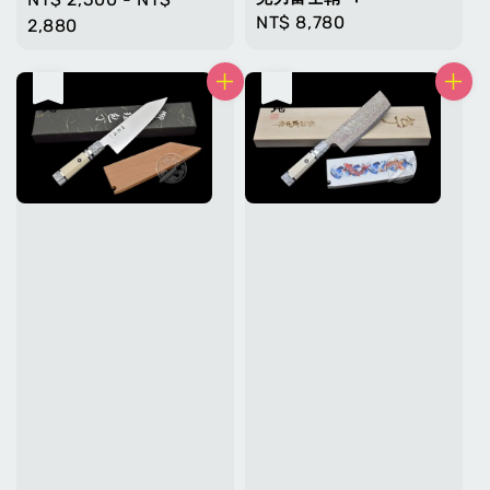
Regular
NT$ 8,780
price
2,880
price
售完
售完