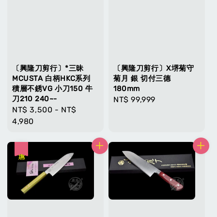
〔興隆刀剪行〕*三昧
〔興隆刀剪行〕X堺菊守
MCUSTA 白柄HKC系列
菊月 銀 切付三德
積層不銹VG 小刀150 牛
180mm
刀210 240~-
Regular
NT$ 99,999
Regular
NT$ 3,500
-
NT$
price
price
4,980
優惠