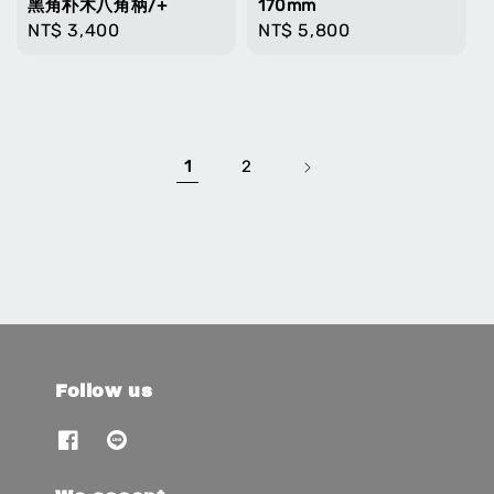
黑角朴木八角柄/+
170mm
Regular
NT$ 3,400
Regular
NT$ 5,800
price
price
1
2
Follow us