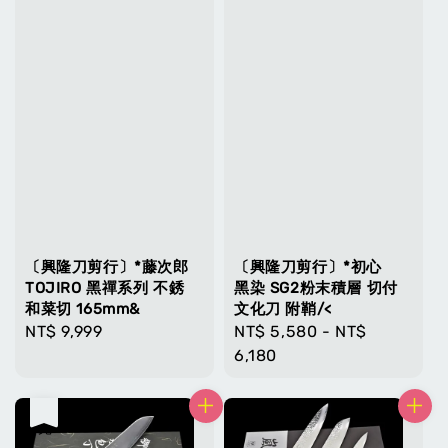
〔興隆刀剪行〕*藤次郎
〔興隆刀剪行〕*初心
TOJIRO 黑禪系列 不銹
黑染 SG2粉末積層 切付
和菜切 165mm&
文化刀 附鞘/<
Regular
NT$ 9,999
Regular
NT$ 5,580
-
NT$
price
price
6,180
售完