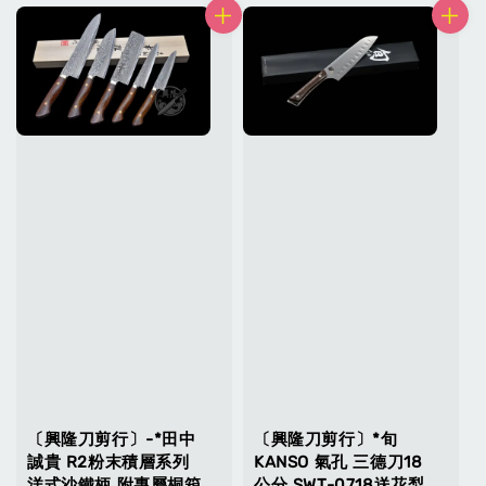
〔興隆刀剪行〕-*田中
〔興隆刀剪行〕*旬
誠貴 R2粉末積層系列
KANSO 氣孔 三德刀18
洋式沙鐵柄 附專屬桐箱
公分 SWT-0718送花梨