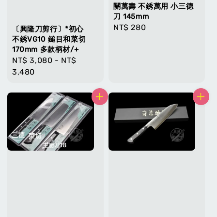
關萬壽 不銹萬用 小三德
刀 145mm
Regular
NT$ 280
〔興隆刀剪行〕*初心
price
不銹VG10 鎚目和菜切
170mm 多款柄材/+
Regular
NT$ 3,080
-
NT$
price
3,480