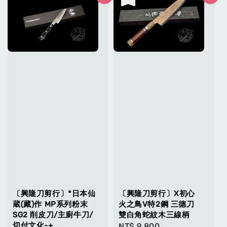
〔興隆刀剪行〕*日本仙
〔興隆刀剪行〕X初心
蔵(藏)作 MP系列粉末
火之鳥V特2鋼 三德刀
SG2 削皮刀/主廚牛刀/
雙白角蛇紋木三線柄
切付文化-+
Regular
NT$ 9,800