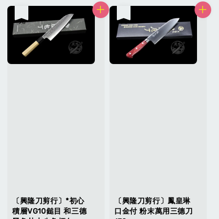
售完
售完
〔興隆刀剪行〕*初心
〔興隆刀剪行〕鳳皇琳
積層VG10鎚目 和三德
口金付 粉末萬用三德刀