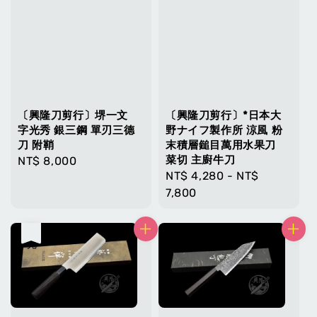
〔興隆刀剪行〕堺一文
〔興隆刀剪行〕*日本大
字光秀 銀三鋼 單刃三德
野ナイフ製作所 涼風 粉
刀 附鞘
末積層鎚目萬用水果刀
菜切 主廚牛刀
Regular
NT$ 8,000
Regular
NT$ 4,280
-
NT$
price
price
7,800
售完