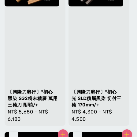
〔興隆刀剪行〕*初心
〔興隆刀剪行〕*初心
黑染 SG2粉末積層 萬用
光 SLD積層黑染 切付三
三德刀 附鞘/+
德 170mm/+
Regular
NT$ 5,680
-
NT$
Regular
NT$ 4,300
-
NT$
price
6,180
price
4,500
售完
售完