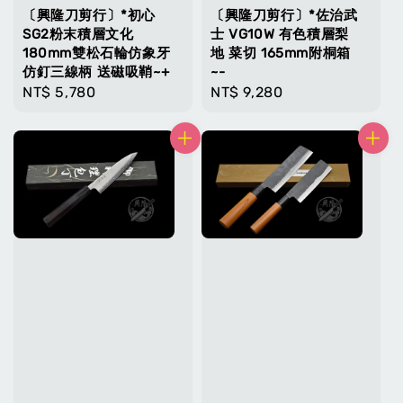
〔興隆刀剪行〕*初心
〔興隆刀剪行〕*佐治武
SG2粉末積層文化
士 VG10W 有色積層梨
180mm雙松石輪仿象牙
地 菜切 165mm附桐箱
仿釘三線柄 送磁吸鞘~+
~-
Regular
NT$ 5,780
Regular
NT$ 9,280
price
price