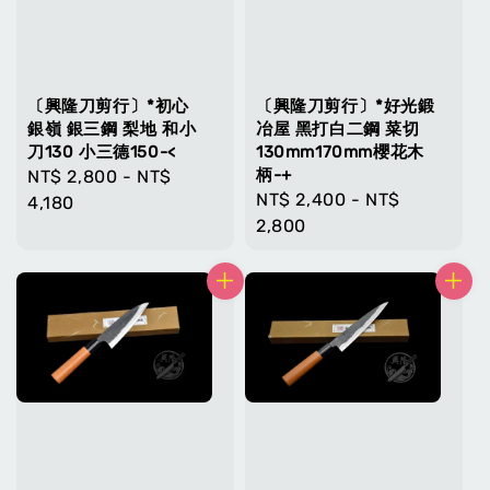
〔興隆刀剪行〕*初心
〔興隆刀剪行〕*好光鍛
銀嶺 銀三鋼 梨地 和小
冶屋 黑打白二鋼 菜切
刀130 小三德150-<
130mm170mm櫻花木
柄-+
Regular
NT$ 2,800
-
NT$
Regular
NT$ 2,400
-
NT$
price
4,180
price
2,800