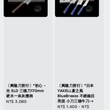
〔興隆刀剪行〕*初心 -
〔興隆刀剪行〕*日本
光 SLD 三德刀170mm
YAXELL蒼之風
硬木一体灰檀柄
BlueBreeze 不銹鎚目
亮面 小刀三德牛刀-+
Regular
NT$ 3,080
Regular
NT$ 1,400
-
NT$
price