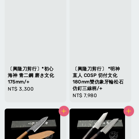
〔興隆刀剪行〕*初心
〔興隆刀剪行〕 *明神
海神 青二鋼 磨き文化
直人 COSP 切付文化
175mm/+
180mm雙仿象牙輪松石
仿釘三線柄/+
Regular
NT$ 3,300
Regular
NT$ 7,980
price
price