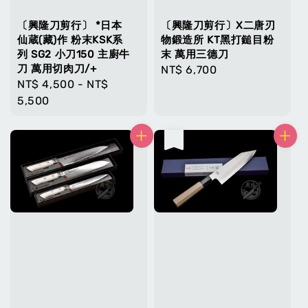
〔興隆刀剪行〕 *日本
〔興隆刀剪行〕X二唐刃
仙蔵(藏)作 粉末KSK系
物鍛造所 KT黑打鎚目粉
列 SG2 小刀150 主廚牛
末 萬用三德刀
刀 萬用切肉刀/+
Regular
NT$ 6,700
Regular
NT$ 4,500
-
NT$
price
price
5,500
售完