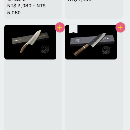
Regular
NT$ 3,080
-
NT$
price
price
5,080
售完