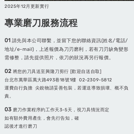
2025年12月更新實行
專業磨刀服務流程
01
請先與本公司聯繫，並留下您的聯絡資訊(姓名/電話/
地址/e-mail)，上述報價為刀刃磨利，若有刀刃缺角變形
需修整，請先提供照片，依刀的狀況再另行報價。
02
將您的刀具送至興隆刀剪行 [歡迎自送自取]
台北市萬華區萬大路493巷18號1樓 02-2309-5812
運費自行負擔 尖銳物請妥善包裝，若運送導致損壞、概不負
責。
03
磨刀作業程序約工作天3-5天，視刀具情況而定
如有額外費用產生，會先行告知，確
認後才進行磨刀