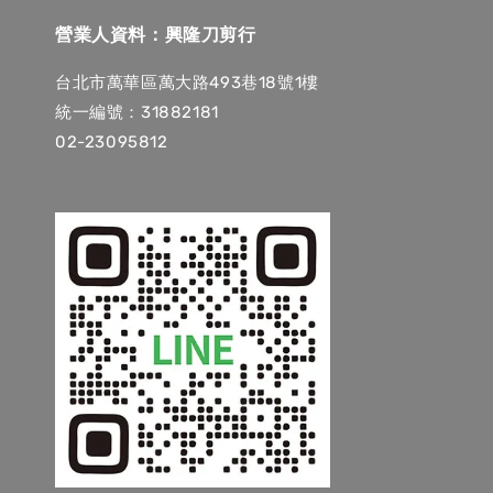
營業人資料：興隆刀剪行
台北市萬華區萬大路493巷18號1樓
統一編號：31882181
02-23095812