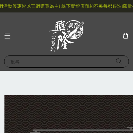
動優惠皆以官網購買為主! 線下實體店面恕不每每都跟進!
限量指定
搜尋