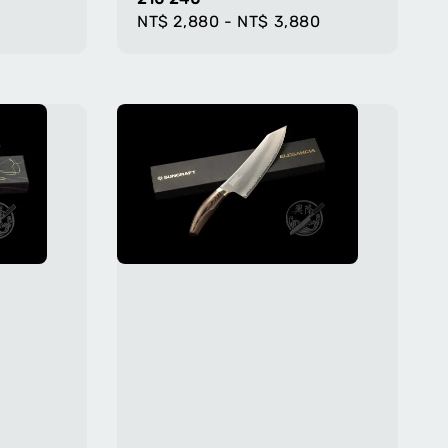
Regular
NT$ 2,880
-
NT$ 3,880
price