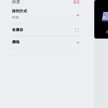
篩選
重置
排列方式
特色
有庫存
價格