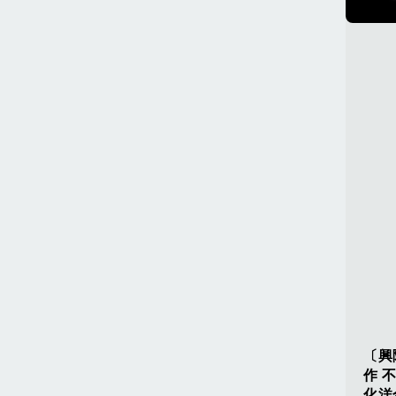
〔興
作 
化洋