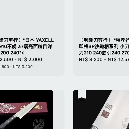
隆刀剪行〕*日本 YAXELL
〔興隆刀剪行〕 *堺孝行
VG10不銹 37層亮面鎚目洋
凹槽SP沙鐵柄系列 小刀
200 240*<
刀210 240筋引240 270
2,500
-
NT$ 3,000
Regular
Regular
NT$ 8,200
-
NT$ 12,5
e
price
price
2,800
-
NT$ 3,200
售完