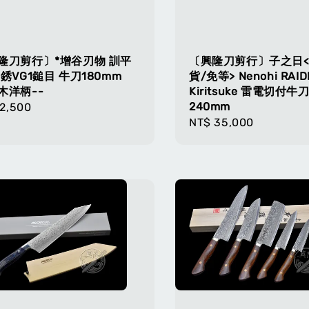
隆刀剪行〕*增谷刃物 訓平
〔興隆刀剪行〕子之日
不銹VG1鎚目 牛刀180mm
貨/免等> Nenohi RAID
木洋柄--
Kiritsuke 雷電切付牛
240mm
lar
2,500
Regular
NT$ 35,000
e
price