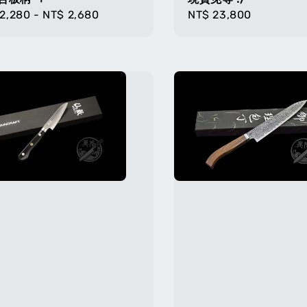
lar
2,280
-
NT$ 2,680
Regular
NT$ 23,800
e
price