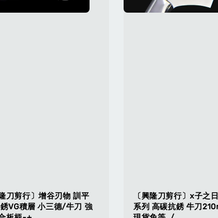
隆刀剪行〕增谷刃物 訓平
〔興隆刀剪行〕x子之日 
不銹VG積層 小三德/牛刀 強
系列 高碳抗銹 牛刀210
合板柄-+
現貨免等 ./