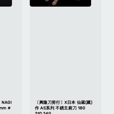
NAGI
〔興隆刀剪行〕X日本 仙蔵(藏)
mm #
作 AS系列 不銹主廚刀 180
210 240