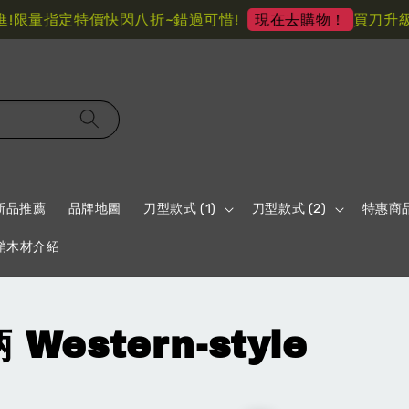
量指定特價快閃八折~錯過可惜!
買刀升級原
現在去購物！
新品推薦
品牌地圖
刀型款式 (1)
刀型款式 (2)
特惠商
鞘木材介紹
estern-style