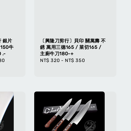
 銀片
〔興隆刀剪行〕貝印 關萬壽 不
150牛
銹 萬用三德165 / 菜切165 /
 .-
主廚牛刀180-+
80
Regular
NT$ 320
-
NT$ 350
price