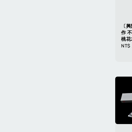
〔興
作 
桃花
Regu
NT$ 
pric