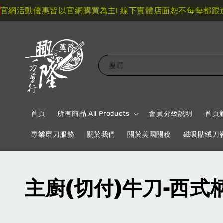
活動優惠皆以官網購買為主! 線下實體店面恕不每每都跟進!
限
搜尋
首頁
所有商品 All Products
會員分級說明
首頁
專業磨刀服務
關於我們
關於美國關稅
磁吸貼絨刀
主廚(切付)牛刀-西式柄 W