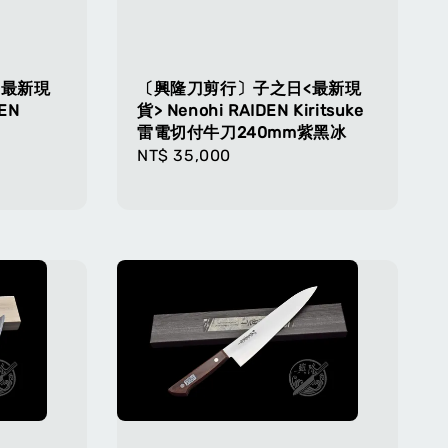
<最新現
〔興隆刀剪行〕子之日<最新現
EN
貨> Nenohi RAIDEN Kiritsuke
刀
雷電切付牛刀240mm紫黑冰
Regular
NT$ 35,000
price