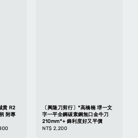
貴 R2
〔興隆刀剪行〕*高橋楠 堺一文
柄 附專
字一平全鋼碳素鋼無口金牛刀
210mm*+ 鋒利度好又平價
800
Regular
NT$ 2,200
price