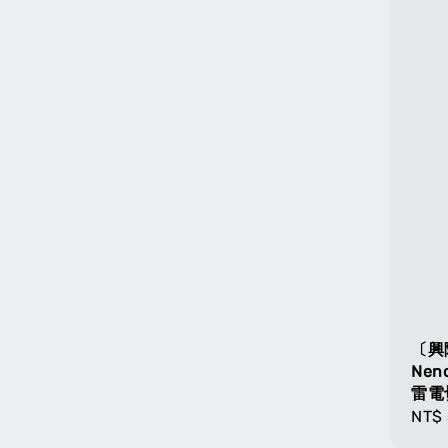
〔興
Neno
雷電
Regu
NT$
pric