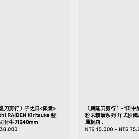
隆刀剪行〕子之日<限量>
〔興隆刀剪行〕-*田中誠
hi RAIDEN Kiritsuke 藍
粉末積層系列 洋式沙鐵
切付牛刀240mm
屬桐箱 .
lar
 38,000
Regular
NT$ 15,000
-
NT$ 75,
e
price