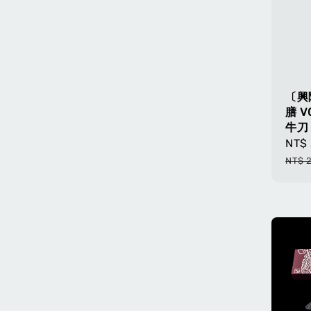
〔興
膳 
牛刀 
Sale
NT$ 
pric
NT$ 