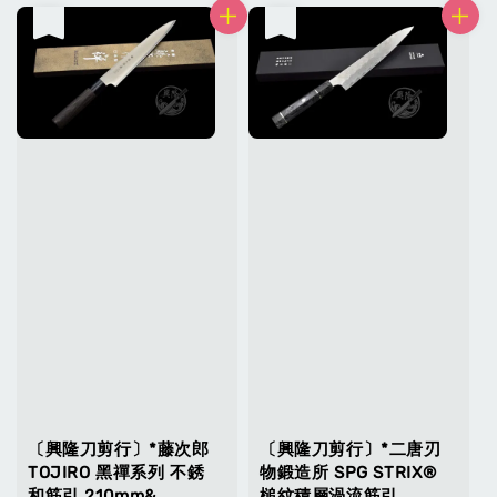
售完
售完
〔興隆刀剪行〕*藤次郎
〔興隆刀剪行〕*二唐刃
TOJIRO 黑禪系列 不銹
物鍛造所 SPG STRIX®
和筋引 210mm&
槌紋積層渦流筋引