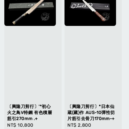
〔興隆刀剪行〕'*初心
〔興隆刀剪行〕*日本仙
火之鳥V特鋼 有色積層
蔵(藏)作 AUS-10彈性切
筋引270mm .+
片筋引去骨刀170mm-+
Regular
NT$ 10,800
Regular
NT$ 2,800