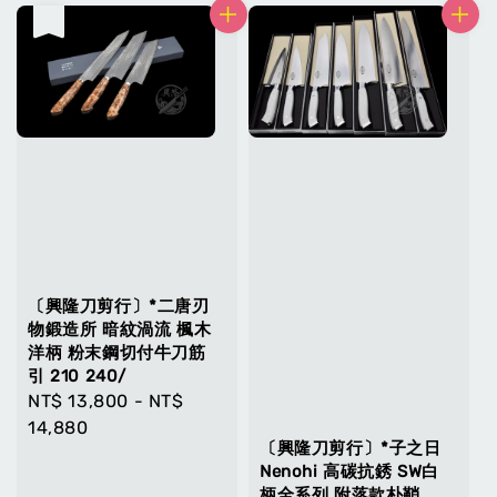
售完
〔興隆刀剪行〕*二唐刃
物鍛造所 暗紋渦流 楓木
洋柄 粉末鋼切付牛刀筋
引 210 240/
Regular
NT$ 13,800
-
NT$
price
14,880
〔興隆刀剪行〕*子之日
Nenohi 高碳抗銹 SW白
柄全系列 附落款朴鞘.