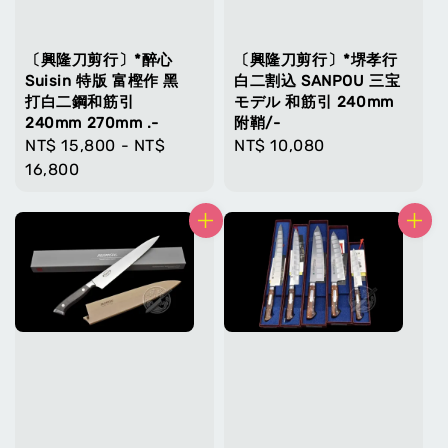
〔興隆刀剪行〕*醉心
〔興隆刀剪行〕*堺孝行
Suisin 特版 富樫作 黑
白二割込 SANPOU 三宝
打白二鋼和筋引
モデル 和筋引 240mm
240mm 270mm .-
附鞘/-
Regular
NT$ 15,800
-
NT$
Regular
NT$ 10,080
price
16,800
price