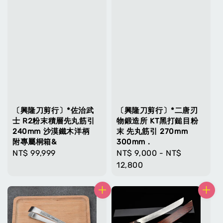
〔興隆刀剪行〕*佐治武
〔興隆刀剪行〕*二唐刃
士 R2粉末積層先丸筋引
物鍛造所 KT黑打鎚目粉
240mm 沙漠鐵木洋柄
末 先丸筋引 270mm
附專屬桐箱&
300mm .
Regular
NT$ 99,999
Regular
NT$ 9,000
-
NT$
price
price
12,800