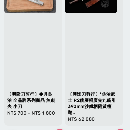
〔興隆刀剪行〕◆具良
〔興隆刀剪行〕*佐治武
治 全品牌系列商品 魚刺
士 R2積層幅廣先丸筋引
夾 小刀
390mm沙鐵柄附黃檀
鞘..
Regular
NT$ 700
-
NT$ 1,800
Regular
NT$ 62,880
price
price