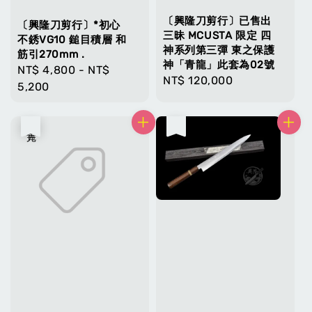
〔興隆刀剪行〕已售出
〔興隆刀剪行〕*初心
三昧 MCUSTA 限定 四
不銹VG10 鎚目積層 和
神系列第三彈 東之保護
筋引270mm .
神「青龍」此套為02號
Regular
NT$ 4,800
-
NT$
Regular
NT$ 120,000
price
5,200
price
售完
售完