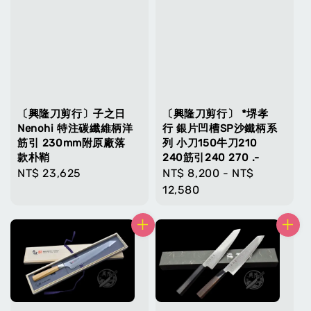
〔興隆刀剪行〕子之日
〔興隆刀剪行〕 *堺孝
Nenohi 特注碳纖維柄洋
行 銀片凹槽SP沙鐵柄系
筋引 230mm附原廠落
列 小刀150牛刀210
款朴鞘
240筋引240 270 .-
Regular
NT$ 23,625
Regular
NT$ 8,200
-
NT$
price
price
12,580