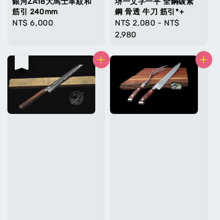
銀河ZA18大馬士革紋和
堺一文字一平 全鋼碳素
筋引 240mm
鋼 骨透 牛刀 筋引*+
Regular
NT$ 6,000
Regular
NT$ 2,080
-
NT$
price
price
2,980
售完