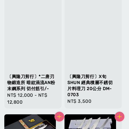
〔興隆刀剪行〕*二唐刃
〔興隆刀剪行〕X旬
物鍛造所 暗紋渦流AN粉
SHUN 經典積層不銹切
末鋼系列 切付筋引/-
片料理刀 20公分 DM-
0703
Regular
NT$ 12,000
-
NT$
Regular
NT$ 3,500
price
12,800
price