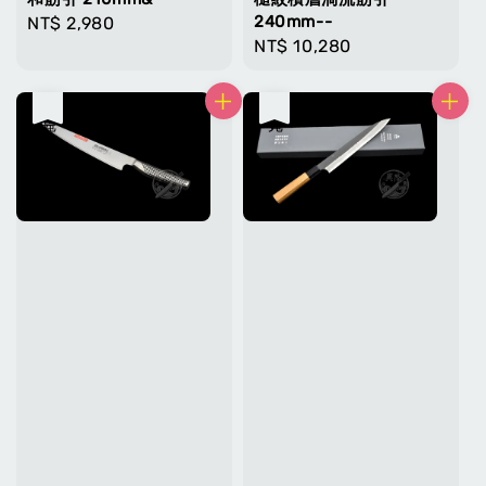
240mm--
Regular
NT$ 2,980
Regular
NT$ 10,280
price
price
售完
售完