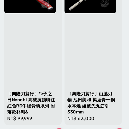
〔興隆刀剪行〕*>子之
〔興隆刀剪行〕山脇刃
日Nenohi 高碳抗銹特注
物 池田美和 褐返青一鋼
紅色RD牛脛骨柄系列 附
水本燒 綾波先丸筋引
落款朴鞘&
330mm
Regular
NT$ 99,999
Regular
NT$ 63,000
price
price