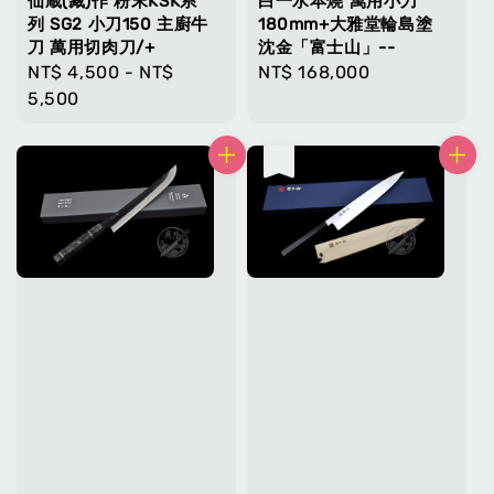
仙蔵(藏)作 粉末KSK系
白一水本燒 萬用小刀
列 SG2 小刀150 主廚牛
180mm+大雅堂輪島塗
刀 萬用切肉刀/+
沈金「富士山」--
Regular
NT$ 4,500
-
NT$
Regular
NT$ 168,000
price
5,500
price
售完