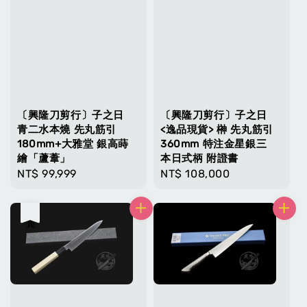
〔興隆刀剪行〕子之日
〔興隆刀剪行〕子之日
青二水本燒 先丸筋引
<逸品現貨> 榊 先丸筋引
180mm+大雅堂 銀高蒔
360mm 特注金星銀三
繪「蘆葦」
本日式柄 附證書
Regular
NT$ 99,999
Regular
NT$ 108,000
price
price
售完