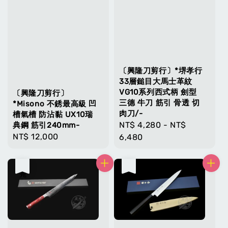
〔興隆刀剪行〕*堺孝行
33層鎚目大馬士革紋
VG10系列西式柄 劍型
〔興隆刀剪行〕
三德 牛刀 筋引 骨透 切
*Misono 不銹最高級 凹
肉刀/-
槽氣槽 防沾黏 UX10瑞
Regular
NT$ 4,280
-
NT$
典鋼 筋引240mm-
Regular
NT$ 12,000
price
6,480
price
售完
售完