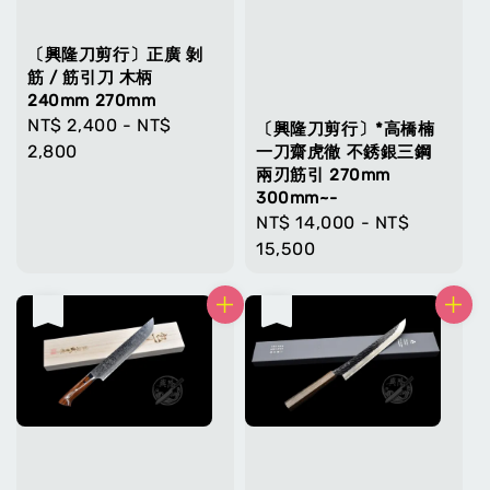
〔興隆刀剪行〕正廣 剝
筋 / 筋引刀 木柄
240mm 270mm
Regular
NT$ 2,400
-
NT$
〔興隆刀剪行〕*高橋楠
price
2,800
一刀齋虎徹 不銹銀三鋼
兩刃筋引 270mm
300mm~-
Regular
NT$ 14,000
-
NT$
price
15,500
售完
售完