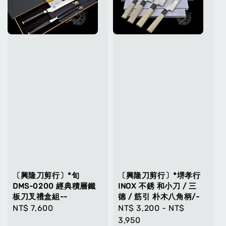
〔興隆刀剪行〕*旬
〔興隆刀剪行〕*堺孝行
DMS-0200 經典積層鐵
INOX 不銹 和小刀 / 三
板刀叉禮盒組--
德 / 筋引 朴木八角柄/-
Regular
NT$ 7,600
Regular
NT$ 3,200
-
NT$
price
price
3,950