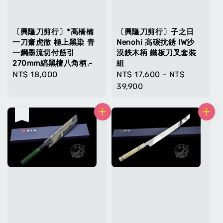
〔興隆刀剪行〕*高橋楠
〔興隆刀剪行〕子之日
一刀齋虎徹 極上黑染 青
Nenohi 高碳抗銹 IW沙
一鋼墨流切付筋引
漠鉄木柄 鐵板刀叉套裝
270mm縞黑檀八角柄.-
組
Regular
NT$ 18,000
Regular
NT$ 17,600
-
NT$
price
price
39,900
售完