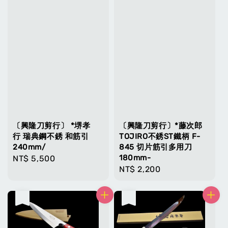
〔興隆刀剪行〕 *堺孝
〔興隆刀剪行〕*藤次郎
行 瑞典鋼不銹 和筋引
TOJIRO不銹ST鐵柄 F-
240mm/
845 切片筋引多用刀
180mm-
Regular
NT$ 5,500
Regular
NT$ 2,200
price
price
售完
售完