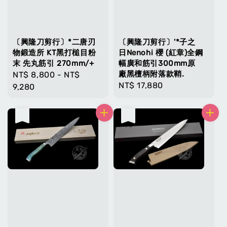
〔興隆刀剪行〕*二唐刃
〔興隆刀剪行〕'*子之
物鍛造所 KT黑打槌目粉
日Nenohi 櫻 (紅章)全鋼
末 先丸筋引 270mm/+
幅廣和筋引300mm原
廠黑檀柄附落款鞘.
Regular
NT$ 8,800
-
NT$
Regular
NT$ 17,880
price
9,280
price
售完
售完