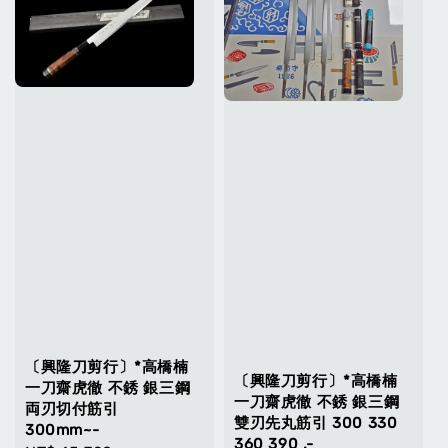
〔興隆刀剪行〕*高橋楠
〔興隆刀剪行〕*高橋楠
一刀齋虎徹 不銹 銀三鋼
一刀齋虎徹 不銹 銀三鋼
両刃切付筋引
雙刃先丸筋引 300 330
300mm~-
360 390 .-