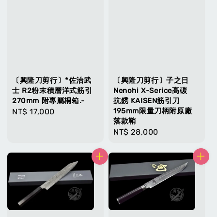
〔興隆刀剪行〕*佐治武
〔興隆刀剪行〕子之日
士 R2粉末積層洋式筋引
Nenohi X-Serice高碳
270mm 附專屬桐箱.-
抗銹 KAISEN筋引刀
195mm限量刀柄附原廠
Regular
NT$ 17,000
落款鞘
price
Regular
NT$ 28,000
price