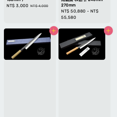
270mm
Sale
NT$ 3,000
Regular
NT$ 4,000
Regular
NT$ 50,880
-
NT$
price
price
price
55,580