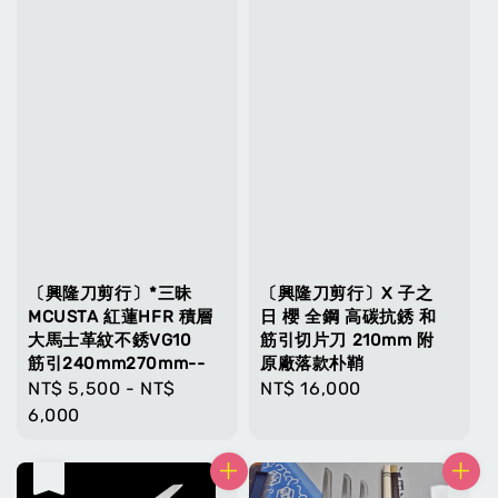
〔興隆刀剪行〕*三昧
〔興隆刀剪行〕X 子之
MCUSTA 紅蓮HFR 積層
日 櫻 全鋼 高碳抗銹 和
大馬士革紋不銹VG10
筋引切片刀 210mm 附
筋引240mm270mm--
原廠落款朴鞘
Regular
NT$ 5,500
-
NT$
Regular
NT$ 16,000
price
6,000
price
售完