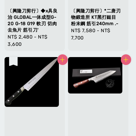
〔興隆刀剪行〕◆x具良
〔興隆刀剪行〕*二唐刃
治 GLOBAL一体成型G-
物鍛造所 KT黑打鎚目
20 G-18 G19 軟刃 切肉
粉末鋼 筋引240mm .-
去魚片 筋引刀'
Regular
NT$ 7,580
-
NT$
Regular
NT$ 2,480
-
NT$
price
7,700
price
3,600
售完