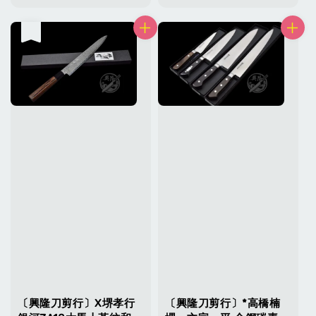
售完
〔興隆刀剪行〕X堺孝行
〔興隆刀剪行〕*高橋楠