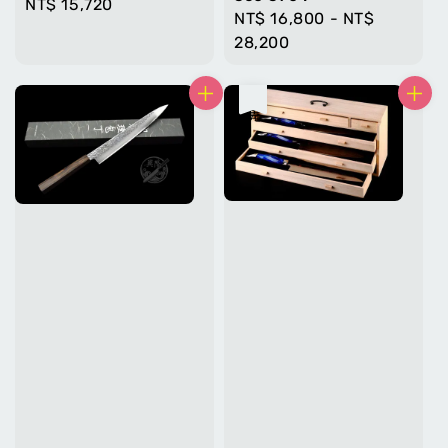
Regular
NT$ 15,720
Regular
NT$ 16,800
-
NT$
price
price
28,200
售完