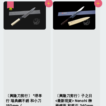
優惠
〔興隆刀剪行〕 *堺孝
〔興隆刀剪行〕子之日
行 瑞典鋼不銹 和小刀
<最新現貨> Nenohi 榊
150mm /
兩鏡面 和筋引 240mm