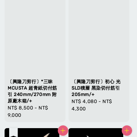
〔興隆刀剪行〕*三昧
〔興隆刀剪行〕初心 光
MCUSTA 超青紙切付筋
SLD積層 黑染切付筋引
引 240mm/270mm 附
205mm/+
原廠木箱/+
Regular
NT$ 4,080
-
NT$
Regular
NT$ 8,500
-
NT$
price
4,300
price
9,000
售完