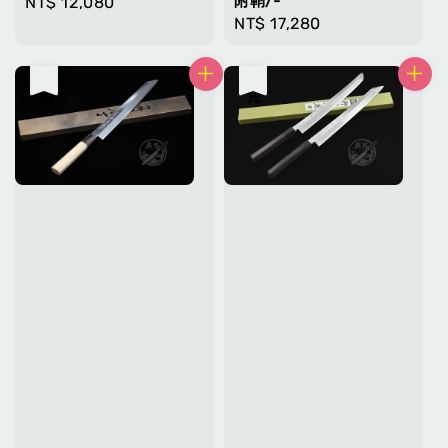
附鞘/-
Regular
NT$ 12,080
Regular
NT$ 17,280
price
price
售完
售完