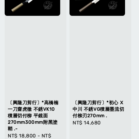
〔興隆刀剪行〕*高橋楠
〔興隆刀剪行〕*初心 X
一刀齋虎徹 不銹VK10
中川 不銹VG積層墨流切
積層切付柳 平鏡面
付柳刃270mm .
270mm300mm附黑塗
Regular
NT$ 14,680
鞘 .-
price
Regular
NT$ 18,800
-
NT$