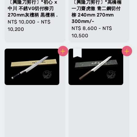
〔興隆刀剪行〕*初心 x
〔興隆刀剪行〕*高橋楠
中川 不銹VG切付柳刃
一刀齋虎徹 青二鋼切付
270mm灰檀柄 黒檀柄 .
柳 240mm 270mm
300mm/-
Regular
NT$ 10,000
-
NT$
Regular
NT$ 8,600
-
NT$
price
10,200
price
10,500
售完