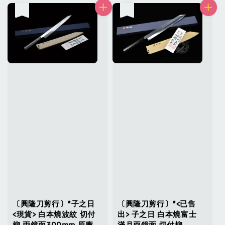
售完
售完
〔興隆刀剪行〕*子之日
〔興隆刀剪行〕*<已售
<現貨> 白本燒波紋 切付
出> 子之日 白本燒富士
柳 両鏡面300mm 原廠
滿月両鏡面 切付柳