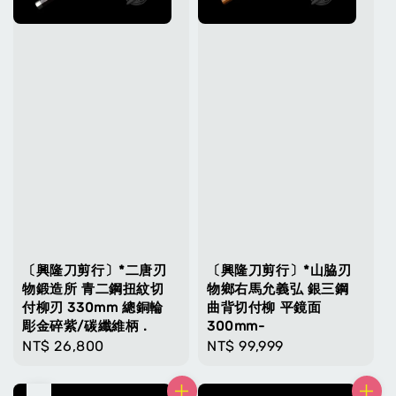
〔興隆刀剪行〕*二唐刃
〔興隆刀剪行〕*山脇刃
物鍛造所 青二鋼扭紋切
物鄉右馬允義弘 銀三鋼
付柳刃 330mm 總銅輪
曲背切付柳 平鏡面
彫金碎紫/碳纖維柄 .
300mm-
Regular
NT$ 26,800
Regular
NT$ 99,999
price
price
售完