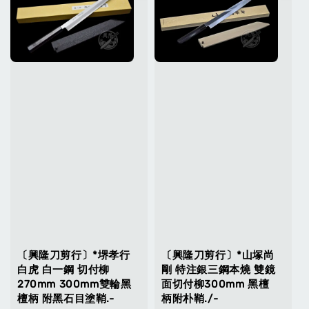
〔興隆刀剪行〕*堺孝行
〔興隆刀剪行〕*山塚尚
白虎 白一鋼 切付柳
剛 特注銀三鋼本燒 雙鏡
270mm 300mm雙輪黑
面切付柳300mm 黑檀
檀柄 附黑石目塗鞘.-
柄附朴鞘./-