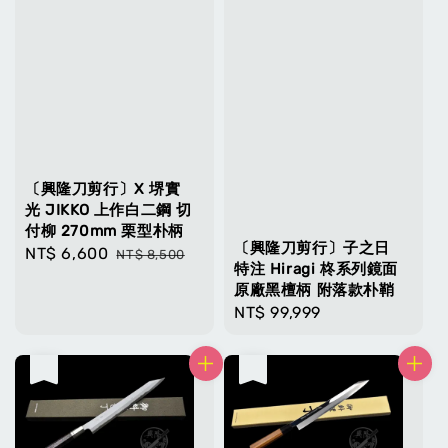
〔興隆刀剪行〕X 堺實
光 JIKKO 上作白二鋼 切
付柳 270mm 栗型朴柄
〔興隆刀剪行〕子之日
Sale
NT$ 6,600
Regular
NT$ 8,500
特注 Hiragi 柊系列鏡面
price
price
原廠黑檀柄 附落款朴鞘
Regular
NT$ 99,999
price
售完
售完