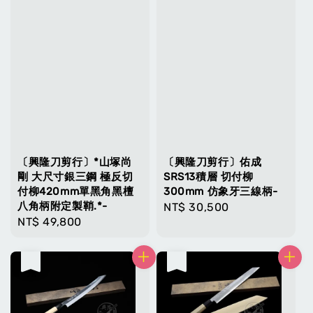
〔興隆刀剪行〕*山塚尚
〔興隆刀剪行〕佑成
剛 大尺寸銀三鋼 極反切
SRS13積層 切付柳
付柳420mm單黑角黑檀
300mm 仿象牙三線柄-
八角柄附定製鞘.*-
Regular
NT$ 30,500
Regular
NT$ 49,800
price
price
售完
售完