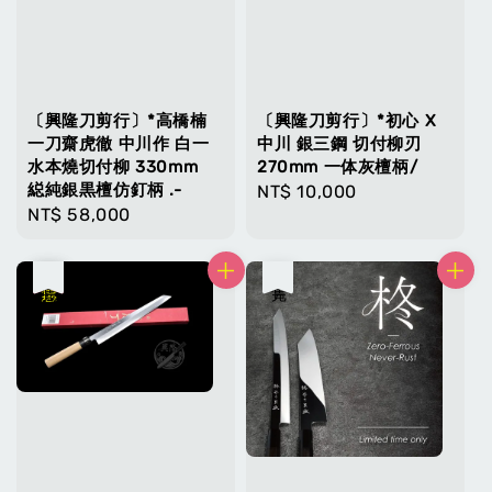
〔興隆刀剪行〕*高橋楠
〔興隆刀剪行〕*初心 X
一刀齋虎徹 中川作 白一
中川 銀三鋼 切付柳刃
水本燒切付柳 330mm
270mm 一体灰檀柄/
縂純銀黒檀仿釘柄 .-
Regular
NT$ 10,000
Regular
NT$ 58,000
price
price
優惠
售完
售完