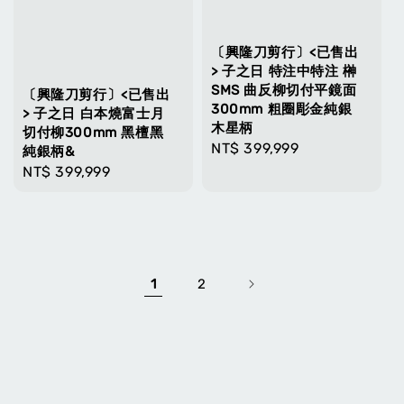
〔興隆刀剪行〕<已售出
> 子之日 特注中特注 榊
SMS 曲反柳切付平鏡面
〔興隆刀剪行〕<已售出
300mm 粗圈彫金純銀
> 子之日 白本燒富士月
木星柄
切付柳300mm 黑檀黑
Regular
NT$ 399,999
純銀柄&
price
Regular
NT$ 399,999
price
1
2