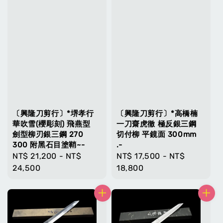
〔興隆刀剪行〕*堺孝行
〔興隆刀剪行〕*高橋楠
華吹雪(櫻彫刻) 飛燕型
一刀齋虎徹 極反銀三鋼
劍型柳刃銀三鋼 270
切付柳 平鏡面 300mm
300 附黑石目塗鞘~-
.-
Regular
NT$ 21,200
-
NT$
Regular
NT$ 17,500
-
NT$
price
24,500
price
18,800