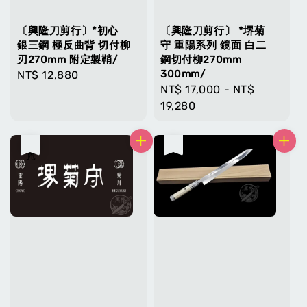
〔興隆刀剪行〕*初心
〔興隆刀剪行〕 *堺菊
銀三鋼 極反曲背 切付柳
守 重陽系列 鏡面 白二
刃270mm 附定製鞘/
鋼切付柳270mm
300mm/
Regular
NT$ 12,880
Regular
NT$ 17,000
-
NT$
price
price
19,280
售完
售完