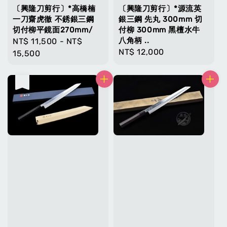
〔興隆刀剪行〕*高橋楠
〔興隆刀剪行〕*源流英
一刀齋虎徹 不銹銀三鋼
銀三鋼 先丸 300mm 切
切付柳平鏡面270mm/
付柳 300mm 黑檀水牛
八角柄 ..
Regular
NT$ 11,500
-
NT$
Regular
NT$ 12,000
price
15,500
price
售完