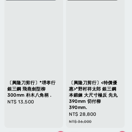
〔興隆刀剪行〕*堺孝行
〔興隆刀剪行〕<特價優
銀三鋼 飛燕劍型柳
惠>*野村祥太郎 銀三鋼
300mm 朴木八角柄 .
本鍛鍊 大尺寸極反 先丸
390mm 切付柳
Regular
NT$ 13,500
390mm.
price
Sale
NT$ 28,800
Regular
price
price
NT$ 36,000