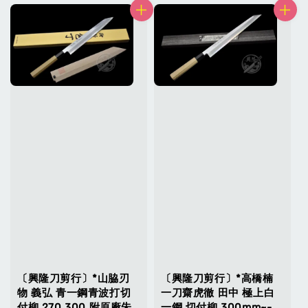
〔興隆刀剪行〕*山脇刃
〔興隆刀剪行〕*高橋楠
物 義弘 青一鋼青波打切
一刀齋虎徹 田中 極上白
付柳 270 300 附原廠朱
一鋼 切付柳 300mm~-