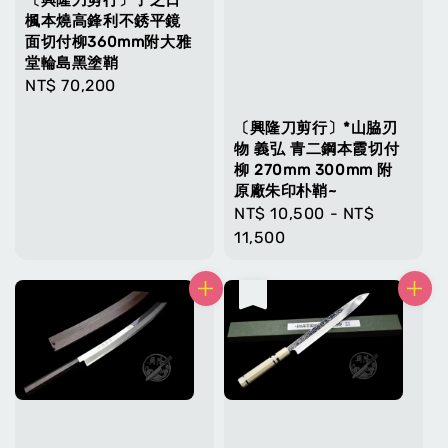
〔興隆刀剪行〕子之日
楓本燒高鋒利不銹平鏡
面切付柳360mm附大雅
堂輪島黑塗鞘
Regular
NT$ 70,200
price
〔興隆刀剪行〕*山脇刃
物 義弘 青二鋼本霞切付
柳 270mm 300mm 附
原廠朱印朴鞘~
Regular
NT$ 10,500
-
NT$
price
11,500
售完