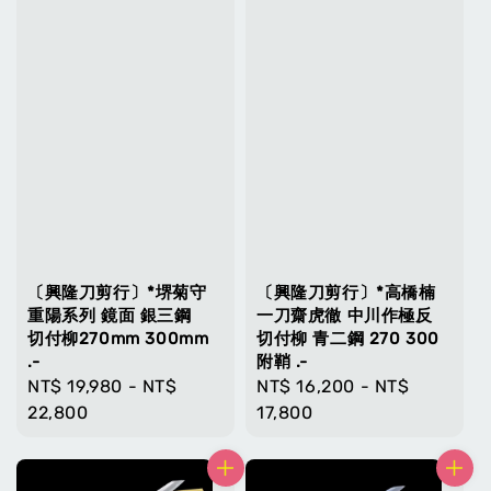
〔興隆刀剪行〕*堺菊守
〔興隆刀剪行〕*高橋楠
重陽系列 鏡面 銀三鋼
一刀齋虎徹 中川作極反
切付柳270mm 300mm
切付柳 青二鋼 270 300
.-
附鞘 .-
Regular
NT$ 19,980
-
NT$
Regular
NT$ 16,200
-
NT$
price
22,800
price
17,800