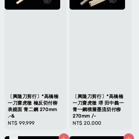
〔興隆刀剪行〕*高橋楠
〔興隆刀剪行〕*高橋楠
一刀齋虎徹 極反切付柳
一刀齋虎徹 堺 田中義一
表鏡面 青二鋼 270mm
青一鋼積層墨流切付柳
.-&
270mm /-
Regular
NT$ 99,999
Regular
NT$ 20,000
price
price