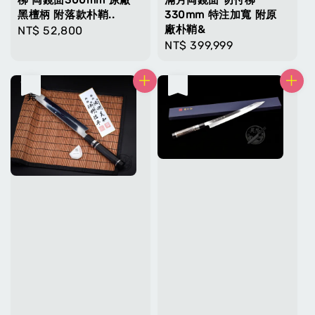
黑檀柄 附落款朴鞘..
330mm 特注加寬 附原
廠朴鞘&
Regular
NT$ 52,800
Regular
NT$ 399,999
price
price
售完
售完