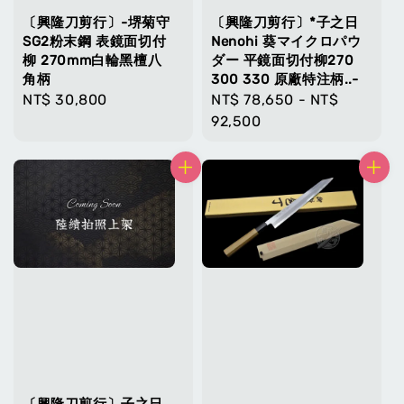
〔興隆刀剪行〕-堺菊守
〔興隆刀剪行〕*子之日
SG2粉末鋼 表鏡面切付
Nenohi 葵マイクロパウ
柳 270mm白輪黑檀八
ダー 平鏡面切付柳270
角柄
300 330 原廠特注柄..-
Regular
NT$ 30,800
Regular
NT$ 78,650
-
NT$
price
price
92,500