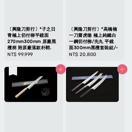
〔興隆刀剪行〕*子之日
〔興隆刀剪行〕*高橋楠
青極上切付柳平鏡面
一刀齋虎徹 極上純鐵白
270mm300mm 原廠黑
一鋼切付柳/先丸 平鏡
檀柄 附原廠落款朴鞘.
面300mm黑檀套裝組/-
Regular
NT$ 99,999
Regular
NT$ 20,800
price
price
售完