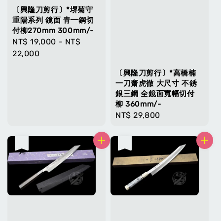
〔興隆刀剪行〕*堺菊守
重陽系列 鏡面 青一鋼切
付柳270mm 300mm/-
Regular
NT$ 19,000
-
NT$
price
22,000
〔興隆刀剪行〕*高橋楠
一刀齋虎徹 大尺寸 不銹
銀三鋼 全鏡面寬幅切付
柳 360mm/-
Regular
NT$ 29,800
price
售完
售完