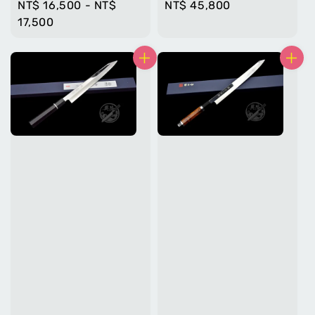
Regular
NT$ 16,500
-
NT$
Regular
NT$ 45,800
price
17,500
price