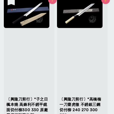
售完
〔興隆刀剪行〕*子之日
〔興隆刀剪行〕*高橋楠
楓本燒 高鋒利不銹平鏡
一刀齋虎徹 不銹銀三鋼
面切付柳300 330 原廠
切付柳 240 270 300