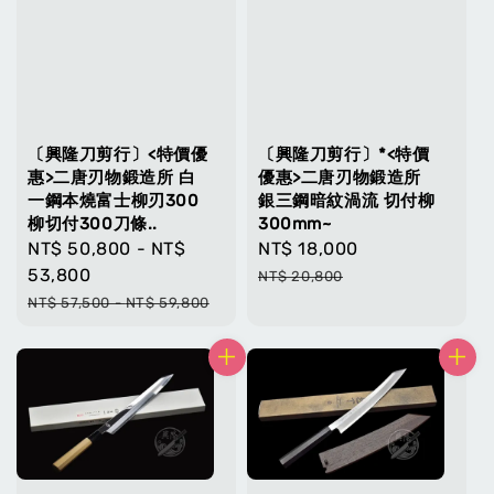
〔興隆刀剪行〕<特價優
〔興隆刀剪行〕*<特價
惠>二唐刃物鍛造所 白
優惠>二唐刃物鍛造所
一鋼本燒富士柳刃300
銀三鋼暗紋渦流 切付柳
柳切付300刀條..
300mm~
Sale
NT$ 50,800
-
NT$
Sale
NT$ 18,000
Regular
price
53,800
price
price
NT$ 20,800
Regular
NT$ 57,500
-
NT$ 59,800
price