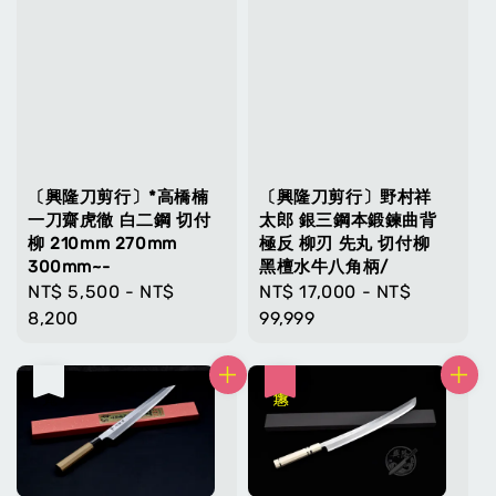
〔興隆刀剪行〕*高橋楠
〔興隆刀剪行〕野村祥
一刀齋虎徹 白二鋼 切付
太郎 銀三鋼本鍛鍊曲背
柳 210mm 270mm
極反 柳刃 先丸 切付柳
300mm~-
黑檀水牛八角柄/
Regular
NT$ 5,500
-
NT$
Regular
NT$ 17,000
-
NT$
price
8,200
price
99,999
售完
優惠