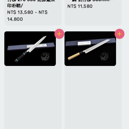
印朴鞘/
Regular
NT$ 11,580
Regular
NT$ 13,580
-
NT$
price
price
14,800