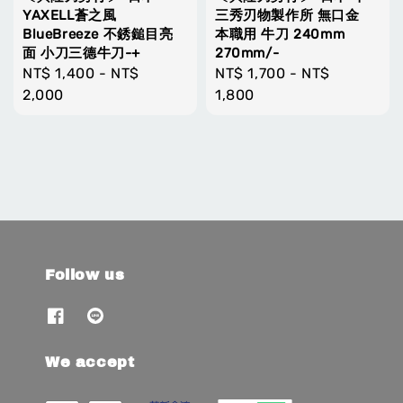
YAXELL蒼之風
三秀刃物製作所 無口金
BlueBreeze 不銹鎚目亮
本職用 牛刀 240mm
面 小刀三德牛刀-+
270mm/-
Regular
NT$ 1,400
-
NT$
Regular
NT$ 1,700
-
NT$
price
2,000
price
1,800
Follow us
We accept