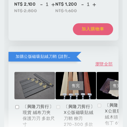
-
+
-
+
NT$ 2,100
NT$ 1,200
NT$ 2,800
NT$ 1,600
加入購物車
加購公版磁吸貼絨刀鞘 (請對應木頭材質與刀款尺寸)
瀏覽全部
售完
售完
〔興隆刀
〔興隆刀剪行〕
〔興隆刀剪行〕
X公規版磁
現貨 絨布刀夾
X公版磁吸貼絨
絨木頭刀鞘
保護刀刃 多款尺
刀鞘 柳刃
包丁 6寸 6
寸
270~300 多款