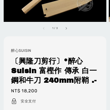
1
/
3
醉心SUISIN
〔興隆刀剪行〕*醉心
Suisin 富樫作 傳承 白一
鋼和牛刀 240mm附鞘 .-
Regular
NT$ 18,200
price
安全支付