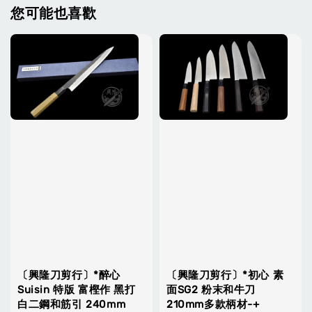
您可能也喜歡
〔興隆刀剪行〕*醉心
〔興隆刀剪行〕*初心 素
Suisin 特版 富樫作 黑打
面SG2 粉末和牛刀
白二鋼和筋引 240mm
210mm多款柄材-+