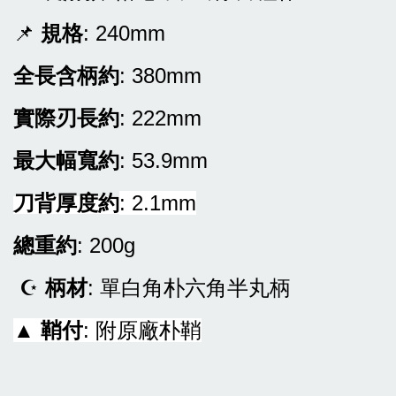
〔興隆刀剪行〕X公
〔興隆刀剪行〕X公
📌
規格
: 240mm
版磁吸貼絨刀鞘-牛
版磁吸貼絨刀鞘-牛
刀210用 彩圖壓克
刀240用 彩圖壓克
全長含柄約
: 380mm
力:黑/白
力:黑/白
實際刃長約
: 222mm
-
+
NT$ 1,200
NT$ 1,040
NT$ 1,500
NT$ 1,300
最大幅寬約
: 53.9mm
刀背厚度約
: 2.1mm
加入購物車
總重約
: 200g
☪
柄材
: 單白角
朴六角半丸柄
▲
鞘付
: 附原廠朴鞘