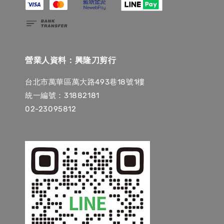
營業人資料：興隆刀剪行
台北市萬華區萬大路493巷18號1樓
統一編號：31882181
02-23095812