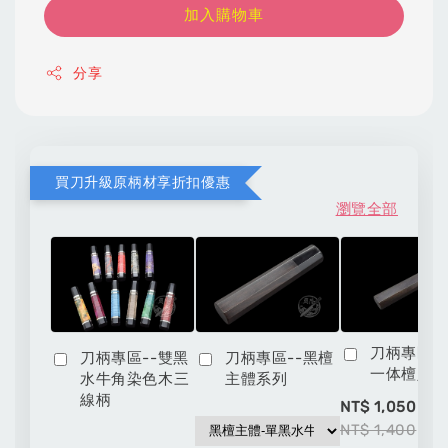
加入購物車
分享
買刀升級原柄材享折扣優惠
瀏覽全部
刀柄專區-
刀柄專區--雙黑
刀柄專區--黑檀
一体檀八
水牛角染色木三
主體系列
線柄
-
NT$ 1,050
NT$ 1,400