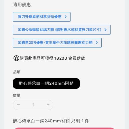
適用優惠
買刀升級原柄材享折扣優惠
加購公版磁吸貼絨刀鞘 (請對應木頭材質與刀款尺寸)
加購享20%優惠-買主廚牛刀加購彩圖壓克力鞘
購買此產品可獲得 18200 會員點數
品項
醉心傳承白一鋼240mm附鞘
數量
醉心傳承白一鋼240mm附鞘 只剩 1 件