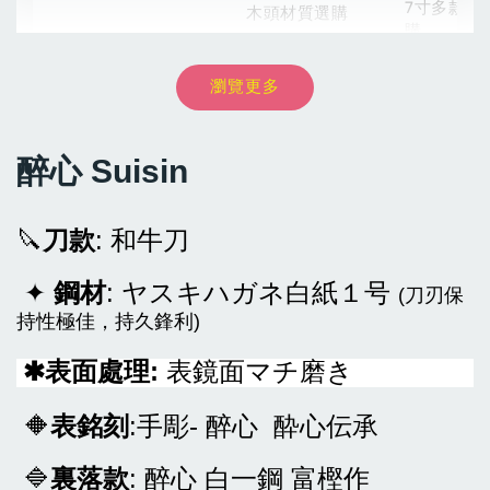
7寸多款材
木頭材質選購
購
瀏覽更多
NT$ 8,999
-
+
NT$ 54
NT$ 899
NT$ 9,999
NT$ 60
NT$ 999
醉心 Suisin
加入購物車
🔪
刀款
: 和牛刀
✦
鋼材
:
ヤスキハガネ白紙１号
(刀刃保
加購享20%優惠-買主廚牛刀加購彩圖壓克力鞘
持性極佳，持久鋒利)
瀏覽全部
表面處理
:
表鏡面マチ磨き
✱
售完
🔶
表銘刻
:手彫- 醉心
酔心伝承
🔷
裏落款
: 醉心 白一鋼 富
樫
作