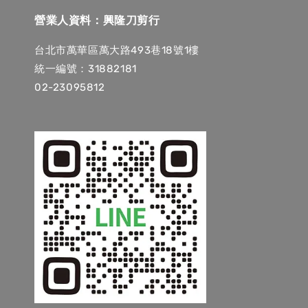
營業人資料：興隆刀剪行
台北市萬華區萬大路493巷18號1樓
統一編號：31882181
02-23095812