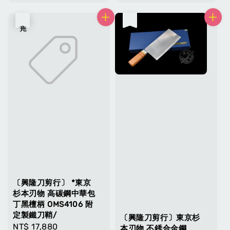
price
price
售完
售完
〔興隆刀剪行〕 *東京
杉本刃物 高碳鋼中華包
丁黑檀柄 OMS4106 附
定製鐵刀鞘/
〔興隆刀剪行〕東京杉
Regular
NT$ 17,880
本刃物 不銹合金鋼