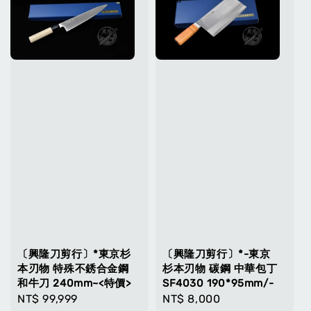
〔興隆刀剪行〕*東京杉
〔興隆刀剪行〕*-東京
本刃物 特殊不銹合金鋼
杉本刃物 碳鋼 中華包丁
和牛刀 240mm~<特價>
SF4030 190*95mm/-
Regular
NT$ 99,999
Regular
NT$ 8,000