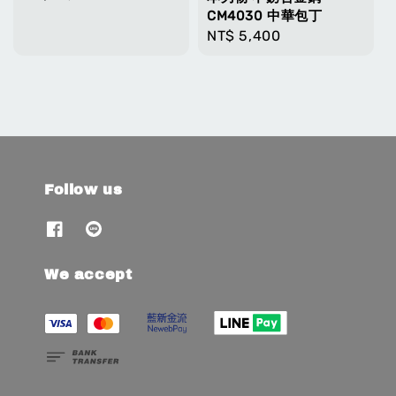
price
CM4030 中華包丁
Regular
NT$ 5,400
price
Follow us
We accept