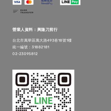
營業人資料：興隆刀剪行
台北市萬華區萬大路493巷18號1樓
統一編號：31882181
02-23095812