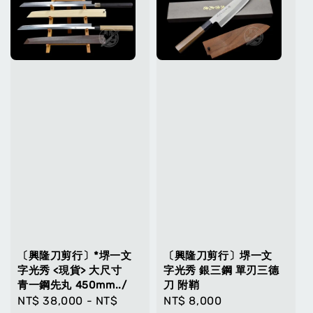
〔興隆刀剪行〕*堺一文
〔興隆刀剪行〕堺一文
字光秀 <現貨> 大尺寸
字光秀 銀三鋼 單刃三德
青一鋼先丸 450mm../
刀 附鞘
Regular
NT$ 38,000
-
NT$
Regular
NT$ 8,000