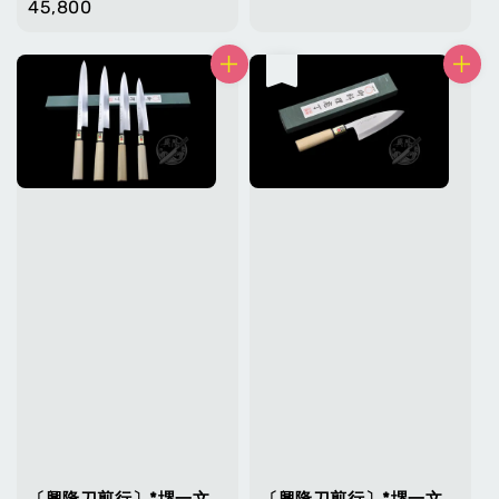
price
45,800
price
售完