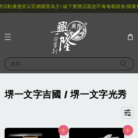
活動優惠皆以官網購買為主! 線下實體店面恕不每每都跟進!
限量指
搜尋
堺一文字吉國 / 堺一文字光秀